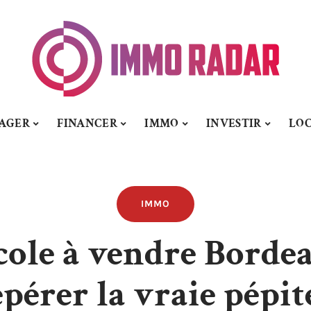
AGER
FINANCER
IMMO
INVESTIR
LO
IMMO
cole à vendre Borde
epérer la vraie pépite