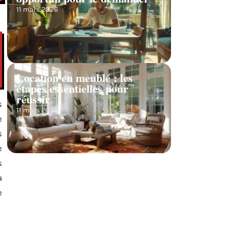
11 mars 2026
Location en meublé : les
étapes essentielles pour
réussir
s
11 mars 2026
e
s
e
s
a
e