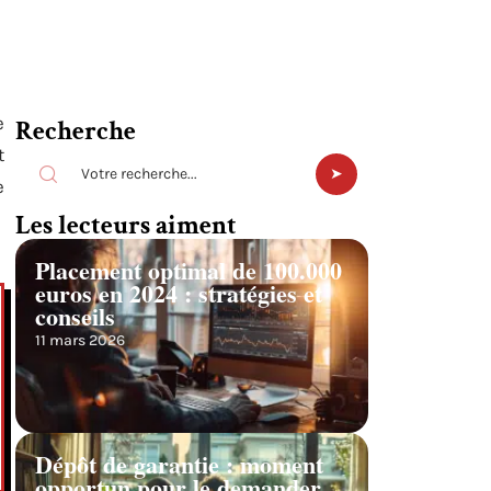
e
Recherche
t
e
Les lecteurs aiment
Placement optimal de 100.000
euros en 2024 : stratégies et
conseils
11 mars 2026
Dépôt de garantie : moment
opportun pour le demander